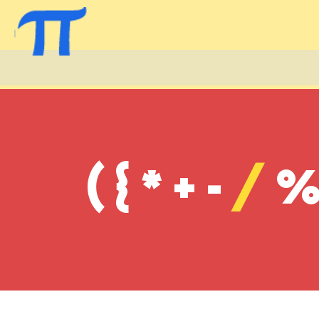
({*+-
/
%